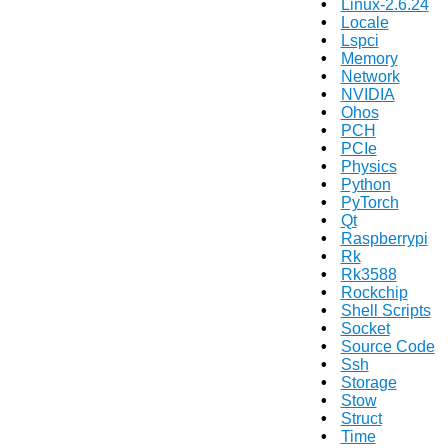
Linux-2.6.24
Locale
Lspci
Memory
Network
NVIDIA
Ohos
PCH
PCIe
Physics
Python
PyTorch
Qt
Raspberrypi
Rk
Rk3588
Rockchip
Shell Scripts
Socket
Source Code
Ssh
Storage
Stow
Struct
Time