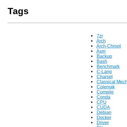
Tags
7zr
Arch
Arch-Chroot
Asm
Backup
Bash
Benchmark
C-Lang
Charset
Classical Mec
Colemak
Compile
Conda
CPU
CUDA
Debian
Docker
Driver