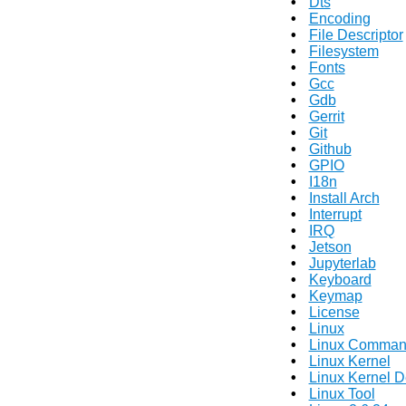
Dts
Encoding
File Descriptor
Filesystem
Fonts
Gcc
Gdb
Gerrit
Git
Github
GPIO
I18n
Install Arch
Interrupt
IRQ
Jetson
Jupyterlab
Keyboard
Keymap
License
Linux
Linux Comma
Linux Kernel
Linux Kernel D
Linux Tool