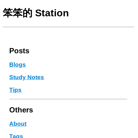
笨笨的 Station
Posts
Blogs
Study Notes
Tips
Others
About
Tags